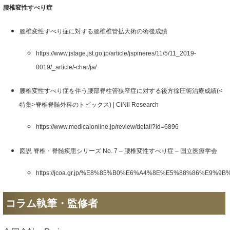
腰椎変性すべり症
腰椎変性すべり症に対する腰椎椎管拡大術の術後成績
https://www.jstage.jst.go.jp/article/jspineres/11/5/11_2019-
0019/_article/-char/ja/
腰椎変性すべり症を伴う腰部脊柱管狭窄症に対する後方徐圧術治療成績(<
特集>脊椎脊髄外科のトピックス) | CiNii Research
https://www.medicalonline.jp/review/detail?id=6896
図説 脊椎・脊髄疾患シリーズ No. 7 – 腰椎変性すべり症 – 国立医療学会
https://jcoa.gr.jp/%E8%85%B0%E6%A4%8E%E5%88%86%E9
コラム執筆・監修者