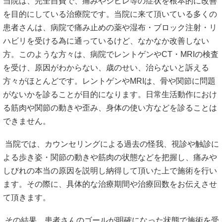
当院は、完全自費で、痛みやシビレ等の症状を根本的に改善
を目的にしている治療院です。当院に来て頂いている多くの
患者さんは、病院で痛み止めの薬や湿布・ブロック注射・リ
ハビリを受ける為に通っているけど、なかなか改善しない
方。このような方々は、病院でレントゲンやCT・MRIの検査
を受け、原因がわからない、歳のせい、治らないと訴える
方々がほとんどです。レントゲンやMRIは、骨や関節に問題
がないかを診ることが目的になります。日常生活動作におけ
る筋肉や関節の動きや歪み、身体の使い方などを診ることは
できません。
当院では、カウンセリングによる過去の怪我、視診や触診に
よる歩き姿・関節の動きや筋肉の状態などを把握し、痛みや
しびれの本当の原因を説明し納得して頂いた上で施術を行い
ます。その際に、具体的な治療期間や治療回数をお伝えさせ
て頂きます。
その結果、患者さんのゴールが明確になった状態で施術を受