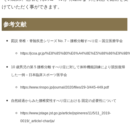
けていただく事ができます。
参考文献
図説 脊椎・脊髄疾患シリーズ No. 7 – 腰椎分離すべり症 – 国立医療学会
https://jcoa.gr.jp/%E8%85%B0%E6%A4%8E%E5%88%86%E9
10 歳男児の第 5 腰椎分離 すべり症に対して体幹機能訓練により競技復帰
した一例 – 日本臨床スポーツ医学会
https://www.rinspo.jp/journal/2020/files/29-3/445-449.pdf
自然経過からみた腰椎変性すべり症における 固定の必要性について
https://www.jstage.jst.go.jp/article/jspineres/11/5/11_2019-
0019/_article/-char/ja/