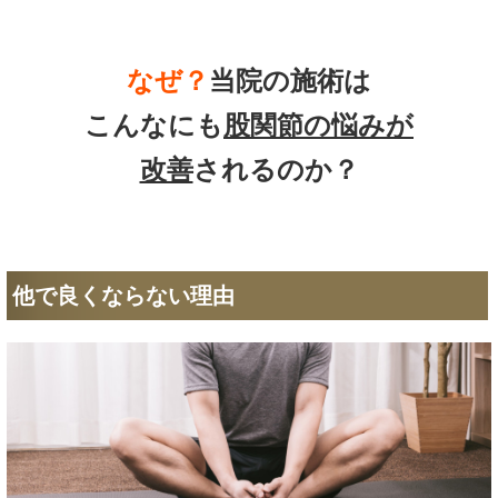
なぜ？
当院の
施術は
こんなにも
股関節の悩み
が
改善
されるのか？
他で良くならない理由