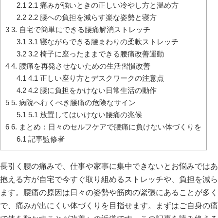
2.1
2.1 痛みが強いときの正しい冷やし方と温め方
2.2
2.2 腰への負担を減らす楽な姿勢と寝方
3
3. 自宅で簡単にできる腰痛解消ストレッチ
3.1
3.1 寝ながらできる腰まわりの柔軟ストレッチ
3.2
3.2 椅子に座ったままできる腰痛改善運動
4
4. 腰痛を再発させないための生活習慣改善
4.1
4.1 正しい座り方とデスクワークの注意点
4.2
4.2 腰に負担をかけない日常生活の動作
5
5. 病院へ行くべき腰痛の危険なサイン
5.1
5.1 放置してはいけない腰痛の兆候
6
6. まとめ：日々のセルフケアで腰痛に負けない体づくりを
6.1
記事監修者
長引く腰の痛みで、仕事や家事に集中できないとお悩みではあ
抱える方が自宅で今すぐ取り組めるストレッチや、負担を減ら
ます。腰痛の原因は日々の姿勢や筋肉の緊張にあることが多く
で、痛みが出にくい体づくりを目指せます。まずはご自身の痛