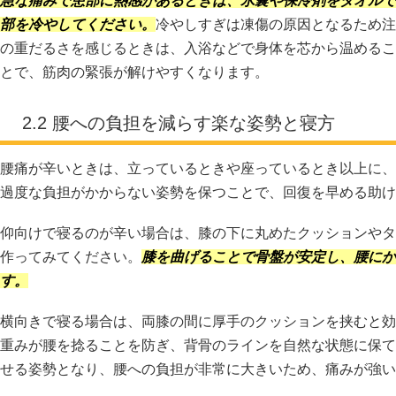
急な痛みで患部に熱感があるときは、氷嚢や保冷剤をタオルで包
部を冷やしてください。
冷やしすぎは凍傷の原因となるため注
の重だるさを感じるときは、入浴などで身体を芯から温めるこ
とで、筋肉の緊張が解けやすくなります。
2.2 腰への負担を減らす楽な姿勢と寝方
腰痛が辛いときは、立っているときや座っているとき以上に、
過度な負担がかからない姿勢を保つことで、回復を早める助け
仰向けで寝るのが辛い場合は、膝の下に丸めたクッションやタ
作ってみてください。
膝を曲げることで骨盤が安定し、腰にか
す。
横向きで寝る場合は、両膝の間に厚手のクッションを挟むと効
重みが腰を捻ることを防ぎ、背骨のラインを自然な状態に保て
せる姿勢となり、腰への負担が非常に大きいため、痛みが強い