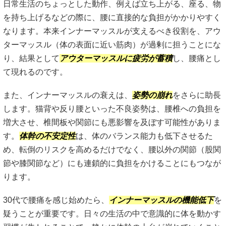
日常生活のちょっとした動作、例えば立ち上がる、座る、物
を持ち上げるなどの際に、腰に直接的な負担がかかりやすく
なります。本来インナーマッスルが支えるべき役割を、アウ
ターマッスル（体の表面に近い筋肉）が過剰に担うことにな
り、結果として
アウターマッスルに疲労が蓄積
し、腰痛とし
て現れるのです。
また、インナーマッスルの衰えは、
姿勢の崩れ
をさらに助長
します。猫背や反り腰といった不良姿勢は、腰椎への負担を
増大させ、椎間板や関節にも悪影響を及ぼす可能性がありま
す。
体幹の不安定性
は、体のバランス能力も低下させるた
め、転倒のリスクを高めるだけでなく、腰以外の関節（股関
節や膝関節など）にも連鎖的に負担をかけることにもつなが
ります。
30代で腰痛を感じ始めたら、
インナーマッスルの機能低下
を
疑うことが重要です。日々の生活の中で意識的に体を動かす