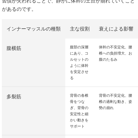
習慣が失われることで、静かに体幹の土台が崩れていくこと
があるのです。
インナーマッスルの種類
主な役割
衰えによる影響
腹部の深層
体幹の不安定化、腰
腹横筋
にあり、コ
椎への負担増大、お
ルセットの
腹のたるみ
ように体幹
を安定させ
る
背骨の各椎
背骨の不安定化、腰
多裂筋
骨をつな
椎の過剰な動き、姿
ぎ、背骨の
勢の崩れ
安定性と細
かい動きを
サポート