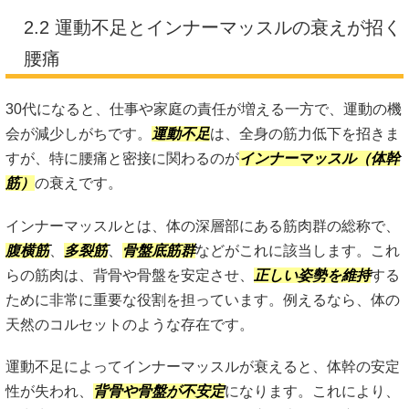
2.2 運動不足とインナーマッスルの衰えが招く
腰痛
30代になると、仕事や家庭の責任が増える一方で、運動の機
会が減少しがちです。
運動不足
は、全身の筋力低下を招きま
すが、特に腰痛と密接に関わるのが
インナーマッスル（体幹
筋）
の衰えです。
インナーマッスルとは、体の深層部にある筋肉群の総称で、
腹横筋
、
多裂筋
、
骨盤底筋群
などがこれに該当します。これ
らの筋肉は、背骨や骨盤を安定させ、
正しい姿勢を維持
する
ために非常に重要な役割を担っています。例えるなら、体の
天然のコルセットのような存在です。
運動不足によってインナーマッスルが衰えると、体幹の安定
性が失われ、
背骨や骨盤が不安定
になります。これにより、