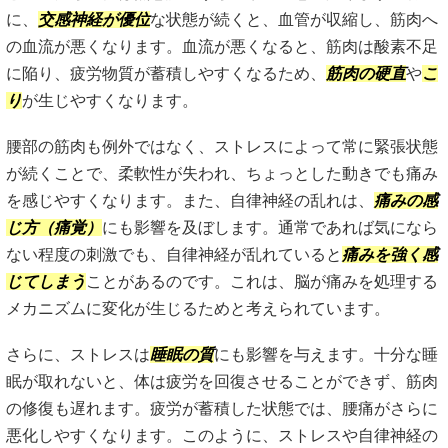
に、
交感神経が優位
な状態が続くと、血管が収縮し、筋肉へ
の血流が悪くなります。血流が悪くなると、筋肉は酸素不足
に陥り、疲労物質が蓄積しやすくなるため、
筋肉の硬直
や
こ
り
が生じやすくなります。
腰部の筋肉も例外ではなく、ストレスによって常に緊張状態
が続くことで、柔軟性が失われ、ちょっとした動きでも痛み
を感じやすくなります。また、自律神経の乱れは、
痛みの感
じ方（痛覚）
にも影響を及ぼします。通常であれば気になら
ない程度の刺激でも、自律神経が乱れていると
痛みを強く感
じてしまう
ことがあるのです。これは、脳が痛みを処理する
メカニズムに変化が生じるためと考えられています。
さらに、ストレスは
睡眠の質
にも影響を与えます。十分な睡
眠が取れないと、体は疲労を回復させることができず、筋肉
の修復も遅れます。疲労が蓄積した状態では、腰痛がさらに
悪化しやすくなります。このように、ストレスや自律神経の