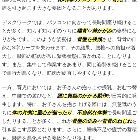
痛を引き起こす大きな要因となることがあります。
デスクワークでは、パソコンに向かって長時間座り続けるこ
とが多く、知らず知らずのうちに
猫背
や
前かがみ
の姿勢にな
りがちです。このような姿勢は、
骨盤を後傾
させ、背骨の自
然なS字カーブを失わせます。その結果、腰椎への負担が増
大し、腰部の筋肉が常に緊張状態に置かれることになりま
す。また、集中して作業するあまり、同じ姿勢を続けること
で血行が悪くなり、筋肉が硬直しやすくなります。
一方、育児においては、お子さんの抱っこや授乳、おむつ替
え、中腰での遊びなど、
腰に負担のかかる動作
が日常的に発
生します。特に、お子さんを抱き上げる際には、無意識のう
ちに
体の片側に重心が偏ったり
、
不自然な体勢
で長時間過ご
したりすることが多く、これが
骨盤の歪み
や
背骨のねじれ
を
引き起こす原因となります。さらに、睡眠不足や疲労の蓄積
も、腰痛を悪化させる要因となり得ます。