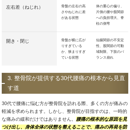
骨盤の左右の高
体の重心の偏り、
左右差（ねじれ）
さやねじれに差
片側の腰や股関節
がある状態
への負担増大、脊
柱の側弯
骨盤が横に広が
仙腸関節の不安定
開き・閉じ
りすぎている
性、股関節の可動
か、狭まりすぎ
域制限、下肢のバ
ている状態
ランス崩れ
3. 整骨院が提供する30代腰痛の根本から見直
す道
30代で腰痛に悩む方が整骨院を訪れる際、多くの方が痛みの
軽減を求められます。しかし、整骨院が目指すのは、一時的
な痛みの緩和だけではありません。
腰痛の根本的な原因を見
つけ出し、身体全体の状態を整えることで、痛みの再発を防