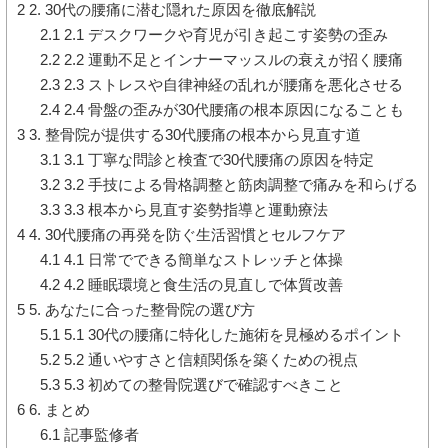
2
2. 30代の腰痛に潜む隠れた原因を徹底解説
2.1
2.1 デスクワークや育児が引き起こす姿勢の歪み
2.2
2.2 運動不足とインナーマッスルの衰えが招く腰痛
2.3
2.3 ストレスや自律神経の乱れが腰痛を悪化させる
2.4
2.4 骨盤の歪みが30代腰痛の根本原因になることも
3
3. 整骨院が提供する30代腰痛の根本から見直す道
3.1
3.1 丁寧な問診と検査で30代腰痛の原因を特定
3.2
3.2 手技による骨格調整と筋肉調整で痛みを和らげる
3.3
3.3 根本から見直す姿勢指導と運動療法
4
4. 30代腰痛の再発を防ぐ生活習慣とセルフケア
4.1
4.1 日常でできる簡単なストレッチと体操
4.2
4.2 睡眠環境と食生活の見直しで体質改善
5
5. あなたに合った整骨院の選び方
5.1
5.1 30代の腰痛に特化した施術を見極めるポイント
5.2
5.2 通いやすさと信頼関係を築くための視点
5.3
5.3 初めての整骨院選びで確認すべきこと
6
6. まとめ
6.1
記事監修者