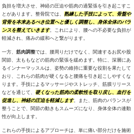
負担を増大させ、神経の圧迫や筋肉の過緊張を引き起こすこ
とがあります。整骨院では、
熟練した手技によって、骨盤や
背骨を本来あるべき位置へと優しく調整し、身体全体のバラ
ンスを整えていきます
。これにより、腰への不必要な負担が
軽減され、痛みの緩和へと繋がります。
一方、
筋肉調整
では、腰周りだけでなく、関連するお尻や股
関節、太ももなどの筋肉の緊張を緩めます。特に、深層にあ
るインナーマッスルは、姿勢の維持に重要な役割を果たして
おり、これらの筋肉が硬くなると腰痛を引き起こしやすくな
ります。手技によるマッサージやストレッチ、筋膜リリース
などを通じて、
硬くなった筋肉の柔軟性を取り戻し、血行を
促進し、神経の圧迫を軽減します
。また、筋肉のバランスが
整うことで、関節の動きもスムーズになり、身体全体の連動
性が向上します。
これらの手技によるアプローチは、単に痛い部分だけを施術