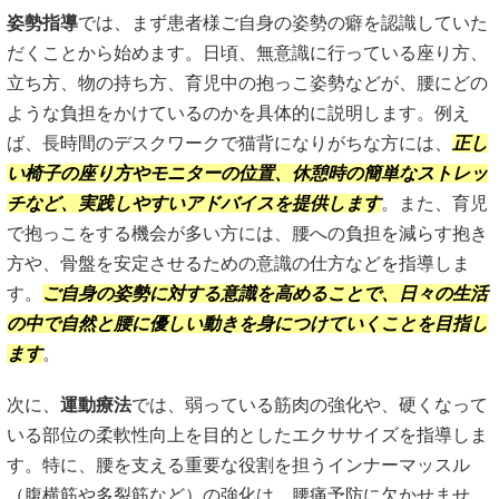
姿勢指導
では、まず患者様ご自身の姿勢の癖を認識していた
だくことから始めます。日頃、無意識に行っている座り方、
立ち方、物の持ち方、育児中の抱っこ姿勢などが、腰にどの
ような負担をかけているのかを具体的に説明します。例え
ば、長時間のデスクワークで猫背になりがちな方には、
正し
い椅子の座り方やモニターの位置、休憩時の簡単なストレッ
チなど、実践しやすいアドバイスを提供します
。また、育児
で抱っこをする機会が多い方には、腰への負担を減らす抱き
方や、骨盤を安定させるための意識の仕方などを指導しま
す。
ご自身の姿勢に対する意識を高めることで、日々の生活
の中で自然と腰に優しい動きを身につけていくことを目指し
ます
。
次に、
運動療法
では、弱っている筋肉の強化や、硬くなって
いる部位の柔軟性向上を目的としたエクササイズを指導しま
す。特に、腰を支える重要な役割を担うインナーマッスル
（腹横筋や多裂筋など）の強化は、腰痛予防に欠かせませ