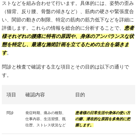
ストなどを組み合わせて行います。具体的には、姿勢の歪み
（猫背、反り腰、骨盤の傾きなど）、筋肉の硬さや緊張度合
い、関節の動きの制限、特定の筋肉の筋力低下などを詳細に
評価します。これらの情報を総合的に分析することで、
患者
様それぞれの腰痛に特有の原因や、身体のアンバランスな状
態を特定し、最適な施術計画を立てるための土台を築きま
す
。
問診と検査で確認する主な項目とその目的は以下の通りで
す。
項目
確認内容
目的
問診
発症時期、痛みの種類、
患者様の日常生活や身体の使い方
仕事内容、生活習慣、既
の癖、潜在的な原因を多角的に把
往歴、ストレス状況など
握します。