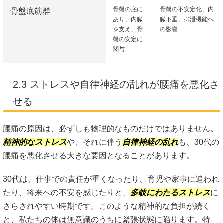
骨盤の底に
骨盤の不安定化、内
骨盤底筋群
あり、内臓
臓下垂、排泄機能へ
を支え、骨
の影響
盤の安定に
関与
2.3 ストレスや自律神経の乱れが腰痛を悪化さ
せる
腰痛の原因は、必ずしも物理的なものだけではありません。
精神的なストレス
や、それに伴う
自律神経の乱れ
も、30代の
腰痛を悪化させる大きな要因となることがあります。
30代は、仕事での責任が重くなったり、育児や家事に追われ
たり、将来への不安を感じたりと、
多岐にわたるストレス
に
さらされやすい時期です。このような精神的な負担が続く
と、私たちの体は無意識のうちに緊張状態に陥ります。特