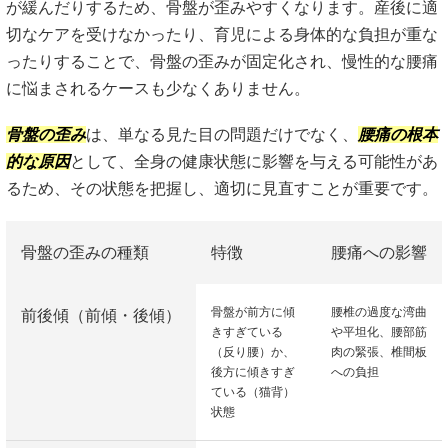
が緩んだりするため、骨盤が歪みやすくなります。産後に適
切なケアを受けなかったり、育児による身体的な負担が重な
ったりすることで、骨盤の歪みが固定化され、慢性的な腰痛
に悩まされるケースも少なくありません。
骨盤の歪み
は、単なる見た目の問題だけでなく、
腰痛の根本
的な原因
として、全身の健康状態に影響を与える可能性があ
るため、その状態を把握し、適切に見直すことが重要です。
骨盤の歪みの種類
特徴
腰痛への影響
骨盤が前方に傾
腰椎の過度な湾曲
前後傾（前傾・後傾）
きすぎている
や平坦化、腰部筋
（反り腰）か、
肉の緊張、椎間板
後方に傾きすぎ
への負担
ている（猫背）
状態