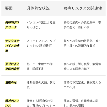
要因
具体的な状況
腰痛リスクとの関連性
長時間デス
パソコン作業による座
特定の筋肉への負担集中、姿
クワーク
りっぱなし
勢の悪化、血行不良
デジタルデ
スマートフォン、タブ
前かがみ姿勢の常態化、首・
バイスの多
レットの長時間利用
肩・腰への連鎖的な負担
用
育児による
抱っこ、中腰での作
腰への繰り返し負荷、疲労蓄
身体的負担
業、睡眠不足
積による回復力低下
運動不足
運動習慣の欠如、筋力
体幹の不安定化、腰を支える
低下
力の不足
精神的スト
仕事や人間関係の悩
筋肉の緊張、自律神経の乱
レス
み、育児のプレッシャ
れ、痛みの増幅