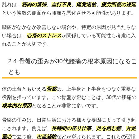
乱れは、
筋肉の緊張
、
血行不良
、
痛覚過敏
、
疲労回復の遅延
という複数の側面から腰痛を悪化させる可能性があります。
腰痛がなかなか改善しない場合や、特定の原因が見当たらな
い場合は、
心身のストレス
が関係している可能性も考慮に入
れることが大切です。
2.4 骨盤の歪みが30代腰痛の根本原因になるこ
とも
体の土台ともいえる
骨盤
は、上半身と下半身をつなぐ重要な
役割を担っています。この骨盤が歪むことは、30代の腰痛の
根本的な原因
となることが非常に多いです。
骨盤の歪みは、日常生活における様々な要因によって引き起
こされます。例えば、
長時間の座り仕事
、
足を組む癖
、
片足
重心
で立つ癖、
出産経験
などが挙げられます。これらの習慣