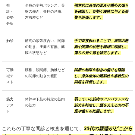
視
全身の姿勢バランス、骨
視覚的に身体の歪みや重心の偏り
診・
盤の傾き、脊柱の湾曲、
を確認し、姿勢が腰痛に与える影
姿勢
左右差など
響を評価します。
分析
触診
筋肉の緊張度合い、関節
手で直接触れることで、深部の筋
の動き、圧痛の有無、筋
肉や関節の状態を詳細に確認し、
膜の状態など
痛みの発生源を特定します。
可動
腰椎、股関節、胸椎など
関節の制限や動きの偏りを確認
域テ
の関節の動きの範囲
し、身体全体の連動性や柔軟性の
スト
問題を評価します。
筋力
体幹や下肢の特定の筋肉
弱っている筋肉やアンバランスな
テス
の筋力
筋力を特定し、腰を支える力の不
ト
足や偏りを把握します。
これらの丁寧な問診と検査を通じて、
30代の腰痛がどこから