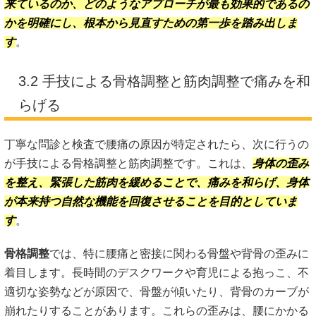
来ているのか、どのようなアプローチが最も効果的であるの
かを明確にし、根本から見直すための第一歩を踏み出しま
す
。
3.2 手技による骨格調整と筋肉調整で痛みを和
らげる
丁寧な問診と検査で腰痛の原因が特定されたら、次に行うの
が手技による骨格調整と筋肉調整です。これは、
身体の歪み
を整え、緊張した筋肉を緩めることで、痛みを和らげ、身体
が本来持つ自然な機能を回復させることを目的としていま
す
。
骨格調整
では、特に腰痛と密接に関わる骨盤や背骨の歪みに
着目します。長時間のデスクワークや育児による抱っこ、不
適切な姿勢などが原因で、骨盤が傾いたり、背骨のカーブが
崩れたりすることがあります。これらの歪みは、腰にかかる