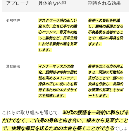
アプローチ
具体的な内容
期待される効果
姿勢指導
デスクワーク時の正しい
身体への負担を軽減
座り方、立ち仕事での重
し、腰痛の原因となる
心バランス、育児中の抱
不良姿勢を改善するこ
っこ姿勢など、日常生活
とで、痛みの再発を防
における姿勢の癖を見直
ぎます。
します。
運動療法
インナーマッスルの強
身体を支える力を向上
化、股関節や体幹の柔軟
させ、関節の可動域を
性を高めるストレッチ、
広げることで、腰への
身体の正しい使い方を習
負担を分散し、長期的
得するためのエクササイ
な腰痛の見直しをサポ
ズを指導します。
ートします。
これらの取り組みを通じて、
30代の腰痛を一時的に和らげる
だけでなく、ご自身の身体と向き合い、根本から見直すこと
で、快適な毎日を送るための土台を築くことができる
でしょ