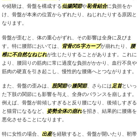
や経験は、骨盤を構成する
仙腸関節
や
恥骨結合
に負担をか
け、骨盤が本来の位置からずれたり、ねじれたりする原因と
なります。
骨盤が歪むと、体の重心がずれ、その影響は全身に及びま
す。特に腰部においては、
背骨のS字カーブ
が崩れたり、
腰
椎に不自然なねじれ
が生じたりすることがあります。これに
より、腰回りの筋肉に常に過度な負担がかかり、血行不良や
筋肉の硬直を引き起こし、慢性的な腰痛へとつながります。
また、骨盤の歪みは、
股関節
や
膝関節
、さらには
足首
といっ
た下肢の関節にも影響を与え、全身のバランスを崩します。
例えば、骨盤が前傾しすぎると反り腰になり、後傾しすぎる
と猫背になるなど、
姿勢全体の崩れ
を招き、結果的に腰痛を
悪化させることになります。
特に女性の場合、
出産
を経験すると、骨盤が開いたり、靭帯