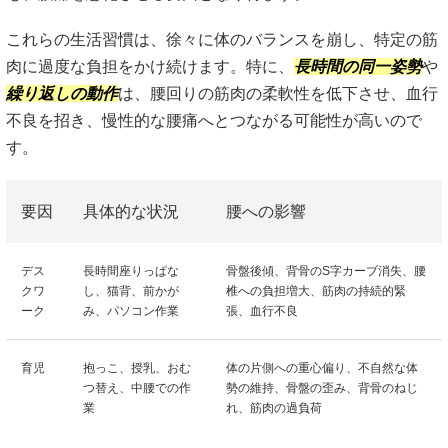
これらの生活習慣は、徐々に体のバランスを崩し、特定の筋
肉に過度な負担をかけ続けます。特に、
長時間の同一姿勢
や
繰り返しの動作
は、腰回りの筋肉の柔軟性を低下させ、血行
不良を招き、慢性的な腰痛へとつながる可能性が高いので
す。
要因
具体的な状況
腰への影響
デス
長時間座りっぱな
骨盤後傾、背骨のS字カーブ消失、腰
クワ
し、猫背、前かが
椎への負担増大、筋肉の持続的緊
ーク
み、パソコン作業
張、血行不良
育児
抱っこ、授乳、おむ
体の片側への重心偏り、不自然な体
つ替え、中腰での作
勢の維持、骨盤の歪み、背骨のねじ
業
れ、筋肉の過負荷