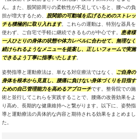
ん。また、股関節周りの柔軟性が不足していると、腰への負
担が増大するため、
股関節の可動域を広げるためのストレッ
チも積極的に取り入れます
。これらの運動は、特別な器具を
使わず、ご自宅で手軽に継続できるものが中心です。
患者様
一人ひとりの身体の状態や体力レベルに合わせて、無理なく
続けられるようなメニューを提案し、正しいフォームで実施
できるよう丁寧に指導いたします
。
姿勢指導と運動療法は、単なる対症療法ではなく、
ご自身の
身体を根本から見直し、腰痛に負けない身体づくりを目指す
ための自己管理能力を高めるアプローチ
です。整骨院での施
術と並行してこれらを実践することで、腰痛の改善効果をよ
り高め、長期的な健康維持へと繋がります。以下に、姿勢指
導と運動療法の具体的な内容と期待される効果をまとめまし
た。