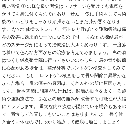
悪い習慣 ① の様な良い習慣はマッサージを受けても電気を
かけても身に付くものではありません。 仮に手術をしても術
後のリハビリをしっかり頑張らないとまた膝が悪くなりま
す。 なので体操ストレッチ、筋トレと呼ばれる運動療法は痛
みの改善に効果的な手段になるの です。 あなたの凍結肩が
どのステージかによって治療法は大きく変わります。 一度落
ち着いて色んな方面からの治療を考えてみましょう。 私の肩
はつくし鍼灸整骨院に行ってもいいのかしら… 肩の骨や関節
に心配がある場合は、整形外科でレントゲン検査をしてみて
ください。 もし、レントゲン検査をして骨や関節に異常がな
かった場合、肩の痛みの原因は、それ以外 の所に原因があり
ます。 骨や関節に問題がなければ、関節の動きをよくする施
術や運動療法で、あなたの肩の痛みが 改善する可能性が大幅
にアップします。 重篤な内科疾患が隠れている場合もあるの
で、我慢して放置してもいいことはありません よ。 長く付
き合うお体なのでしっかり治療して健康に過ごしましょう