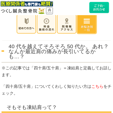
40 代を越えてそろそろ 50 代か。 あれ？
なんか最近肩の痛みが長引いてるか
も…？
※この記事では「四十肩/五十肩」＝凍結肩と定義してお話し
ます。
「四十肩/五十肩」についてくわしく知りたい方は
こちら
をチ
ェック。
そもそも凍結肩って？