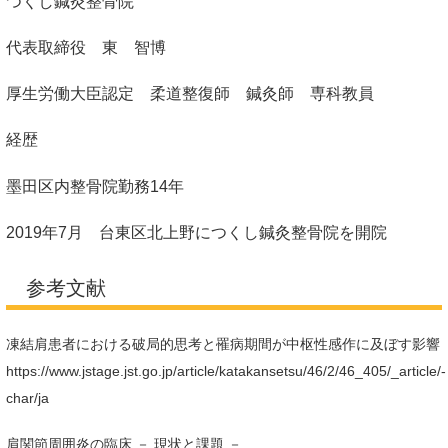
つくし鍼灸整骨院
代表取締役 東 智博
厚生労働大臣認定 柔道整復師 鍼灸師 専科教員
経歴
墨田区内整骨院勤務14年
2019年7月 台東区北上野につくし鍼灸整骨院を開院
参考文献
凍結肩患者における破局的思考と罹病期間が中枢性感作に及ぼす影響
https://www.jstage.jst.go.jp/article/katakansetsu/46/2/46_405/_article/-
char/ja
肩関節周囲炎の臨床 － 現状と課題 －